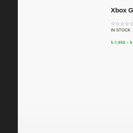
Xbox Gi
IN STOCK
৳
1,950
–