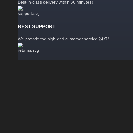
Best-in-class delivery within 30 minutes!
BEST SUPPORT
We provide the high-end customer service 24/7!
100% SAFE & SECURE
Safe & Security technology for online payment using bKash!
Anycard Express
began its journey as an online haven for d